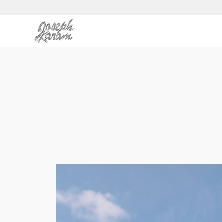
.
.
.