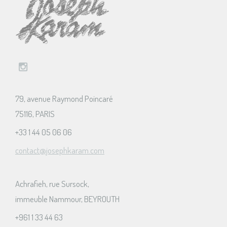
79, avenue Raymond Poincaré
75116, PARIS
+33 1 44 05 06 06
contact@josephkaram.com
Achrafieh, rue Sursock,
immeuble Nammour, BEYROUTH
+961 1 33 44 63